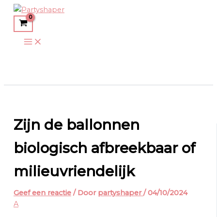
Main
Spring
Menu
naar
de
inhoud
Zijn de ballonnen
biologisch afbreekbaar of
milieuvriendelijk
Geef een reactie
/ Door
partyshaper
/
04/10/2024
A