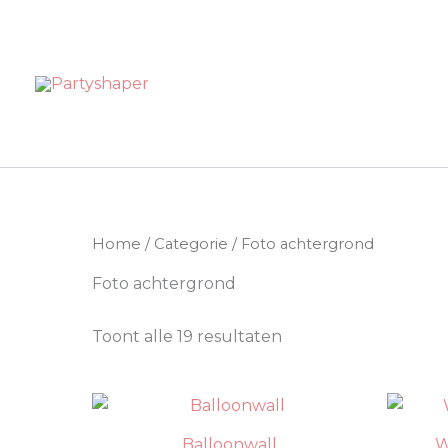
Gesorteerd
Spring
op
naar
prijs:
hoog
de
naar
Partyshaper
laag
inhoud
Home
/
Categorie
/ Foto achtergrond
Foto achtergrond
Toont alle 19 resultaten
Balloonwall
W