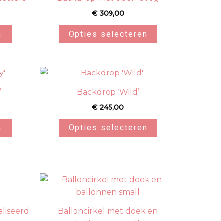
€
309,00
n
Opties selecteren
’
Backdrop ‘Wild’
€
245,00
n
Opties selecteren
liseerd
Balloncirkel met doek en