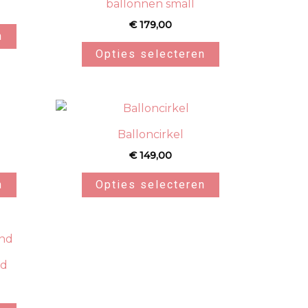
ballonnen small
€
179,00
n
Opties selecteren
Balloncirkel
€
149,00
n
Opties selecteren
nd