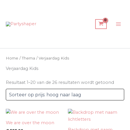
Gesort
Spring
Mai
op
prijs:
naar
hoog
Men
de
naar
laag
inhoud
Home
/
Thema
/ Verjaardag Kids
Verjaardag Kids
Resultaat 1–20 van de 26 resultaten wordt getoond
We are over the moon
Backdrop met naam