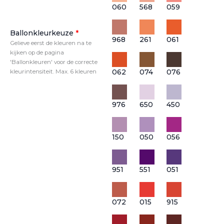
060
568
059
Ballonkleurkeuze
*
968
261
061
Gelieve eerst de kleuren na te
kijken op de pagina
'Ballonkleuren' voor de correcte
062
074
076
kleurintensiteit. Max. 6 kleuren
976
650
450
150
050
056
951
551
051
072
015
915