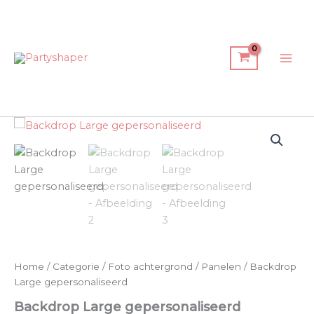
Spring
Mai
naar
Men
de
inhoud
Home
/
Categorie
/
Foto achtergrond
/
Panelen
/ Backdrop
Large gepersonaliseerd
Backdrop Large gepersonaliseerd