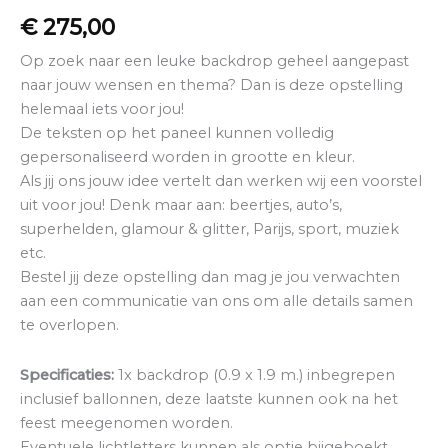
€
275,00
Op zoek naar een leuke backdrop geheel aangepast
naar jouw wensen en thema? Dan is deze opstelling
helemaal iets voor jou!
De teksten op het paneel kunnen volledig
gepersonaliseerd worden in grootte en kleur.
Als jij ons jouw idee vertelt dan werken wij een voorstel
uit voor jou! Denk maar aan: beertjes, auto’s,
superhelden, glamour & glitter, Parijs, sport, muziek
etc.
Bestel jij deze opstelling dan mag je jou verwachten
aan een communicatie van ons om alle details samen
te overlopen.
Specificaties:
1x backdrop (0.9 x 1.9 m.) inbegrepen
inclusief ballonnen, deze laatste kunnen ook na het
feest meegenomen worden.
Eventuele lichtletters kunnen als optie bijgeboekt