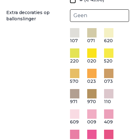
Extra decoraties op
ballonslinger
107
071
620
220
020
520
570
023
073
971
970
110
609
009
409