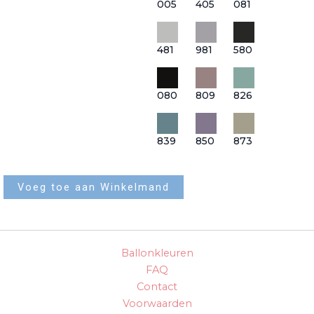
005
405
081
481
981
580
080
809
826
839
850
873
Voeg toe aan Winkelmand
Ballonkleuren
FAQ
Contact
Voorwaarden